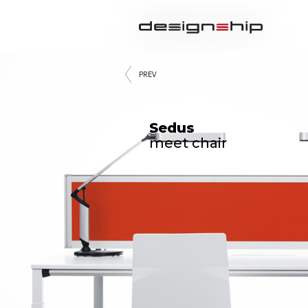
PREV
Sedus
meet chair