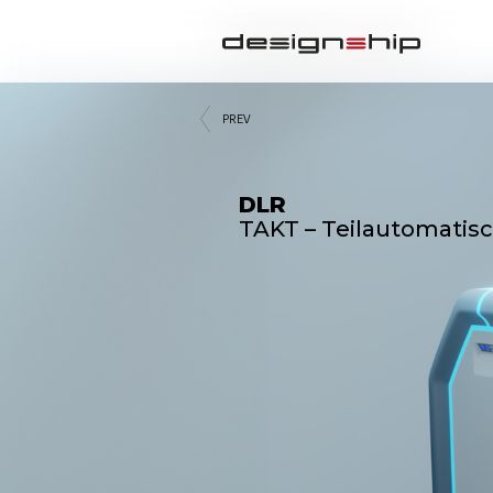
PREV
DLR
TAKT – Teilautomatis