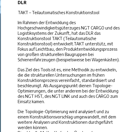
DLR
TAKT – Teilautomatisches Konstruktionstool
Im Rahmen der Entwicklung des
Hochgeschwindigkeitsgüterzuges NGT CARGO und des
Logistiksystems der Zukunft, hat das DLR das
Konstruktionstool TAKT (Teilautomatische
Konstruktionstool) entwickelt.TAKT unterstütz, mit
Fokus auf Leichtbau, den Produktentwicklungsprozess
von großen strukturellen Baugruppen bei
Schienenfahrzeugen (beispielsweise bei Wagenkästen).
Das Ziel des Tools ist es, eine Methodik zu entwickeln,
die die strukturellen Untersuchungen im frühen
Konstruktionsprozess vereinfacht, standardisiert und
beschleunigt. Als Ausgangspunkt dienen Topologie-
Optimierungen, die unter anderem bei der Entwicklung
des NGT HST, des NGT LINK und auch des CARGO zum
Einsatz kamen.
Die Topologie-Optimierung wird analysiert und zu
einem Konstruktionsvorschlag umgewandelt, mit dem
weitere Analysen und Konstruktionen durchgeführt
werden können.